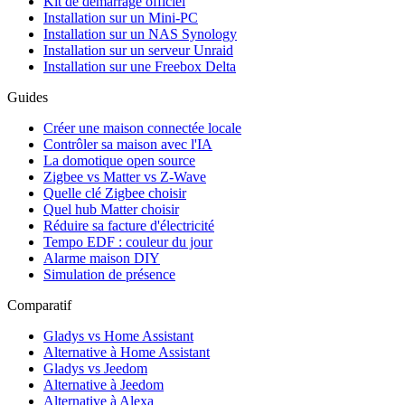
Kit de démarrage officiel
Installation sur un Mini-PC
Installation sur un NAS Synology
Installation sur un serveur Unraid
Installation sur une Freebox Delta
Guides
Créer une maison connectée locale
Contrôler sa maison avec l'IA
La domotique open source
Zigbee vs Matter vs Z-Wave
Quelle clé Zigbee choisir
Quel hub Matter choisir
Réduire sa facture d'électricité
Tempo EDF : couleur du jour
Alarme maison DIY
Simulation de présence
Comparatif
Gladys vs Home Assistant
Alternative à Home Assistant
Gladys vs Jeedom
Alternative à Jeedom
Alternative à Alexa