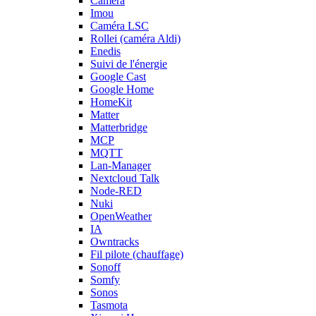
Caméra
Imou
Caméra LSC
Rollei (caméra Aldi)
Enedis
Suivi de l'énergie
Google Cast
Google Home
HomeKit
Matter
Matterbridge
MCP
MQTT
Lan-Manager
Nextcloud Talk
Node-RED
Nuki
OpenWeather
IA
Owntracks
Fil pilote (chauffage)
Sonoff
Somfy
Sonos
Tasmota