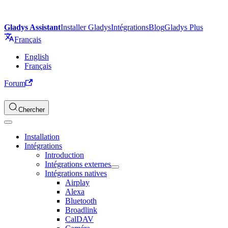
Gladys Assistant
Installer Gladys
Intégrations
Blog
Gladys Plus
Français
English
Français
Forum
Chercher
Installation
Intégrations
Introduction
Intégrations externes
Intégrations natives
Airplay
Alexa
Bluetooth
Broadlink
CalDAV