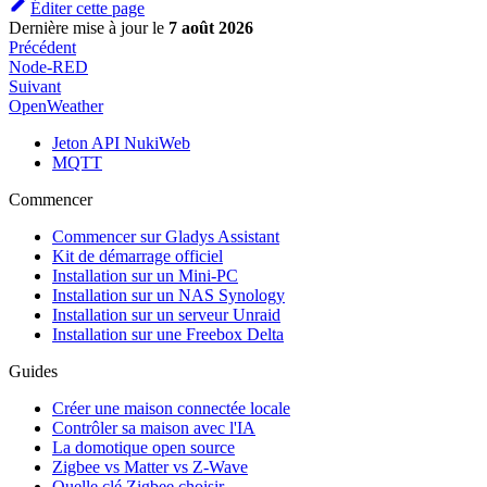
Éditer cette page
Dernière mise à jour
le
7 août 2026
Précédent
Node-RED
Suivant
OpenWeather
Jeton API NukiWeb
MQTT
Commencer
Commencer sur Gladys Assistant
Kit de démarrage officiel
Installation sur un Mini-PC
Installation sur un NAS Synology
Installation sur un serveur Unraid
Installation sur une Freebox Delta
Guides
Créer une maison connectée locale
Contrôler sa maison avec l'IA
La domotique open source
Zigbee vs Matter vs Z-Wave
Quelle clé Zigbee choisir