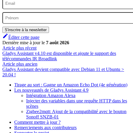
S'inscrire à la newsletter
Éditer cette page
Dernière mise à jour
le
7 août 2026
Article plus récent
Gladys Assistant v4.10 est disponible et ajoute le support des
télécommandes IR Broadlink
Article plus ancien
Gladys Assistant devient compatible avec Debian 11 et Ubuntu >
20.04 !
Tirage au sort : Gagne un Amazon Echo Dot (4e génération)
Les nouveautés de Gladys Assistant 4.9
Intégration Amazon Alexa
Injecter des variables dans une requête HTTP dans les
scènes
Zigbee2mqtt: Ajout de la compatibilité avec le bouton
Sonoff SNZB-01
Comment mettre à jour ?
Remerciements aux contributeurs
Supporter le projet