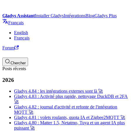
Gladys Assistant
Installer Gladys
Intégrations
Blog
Gladys Plus
Français
English
Français
Forum
Chercher
Posts récents
2026
Gladys 4.84 : les intégrations externes sont là 🚀
Gladys 4.83 : Activité plus rapide, nettoyage DuckDB et 2FA
🚀
Gladys 4.82 : journal d'activité et refonte de l'intégration
MQTT 🚀
Gladys 4.81 : volets roulants, quota IA et Zigbee2MQTT 🚀
Gladys 4.80 : Matter 1.5, Netatmo, Tuya et un agent IA plus
puissant 🚀