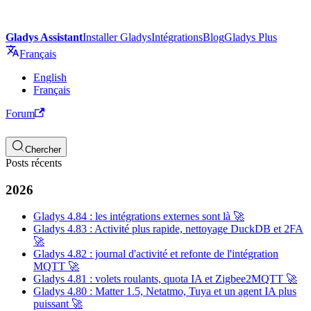
Gladys Assistant
Installer Gladys
Intégrations
Blog
Gladys Plus
Français
English
Français
Forum
Chercher
Posts récents
2026
Gladys 4.84 : les intégrations externes sont là 🚀
Gladys 4.83 : Activité plus rapide, nettoyage DuckDB et 2FA
🚀
Gladys 4.82 : journal d'activité et refonte de l'intégration
MQTT 🚀
Gladys 4.81 : volets roulants, quota IA et Zigbee2MQTT 🚀
Gladys 4.80 : Matter 1.5, Netatmo, Tuya et un agent IA plus
puissant 🚀