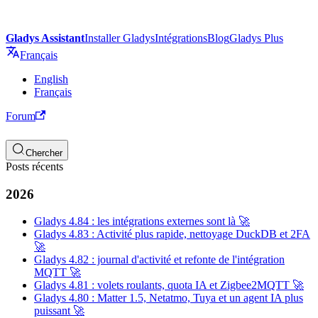
Gladys Assistant
Installer Gladys
Intégrations
Blog
Gladys Plus
Français
English
Français
Forum
Chercher
Posts récents
2026
Gladys 4.84 : les intégrations externes sont là 🚀
Gladys 4.83 : Activité plus rapide, nettoyage DuckDB et 2FA
🚀
Gladys 4.82 : journal d'activité et refonte de l'intégration
MQTT 🚀
Gladys 4.81 : volets roulants, quota IA et Zigbee2MQTT 🚀
Gladys 4.80 : Matter 1.5, Netatmo, Tuya et un agent IA plus
puissant 🚀