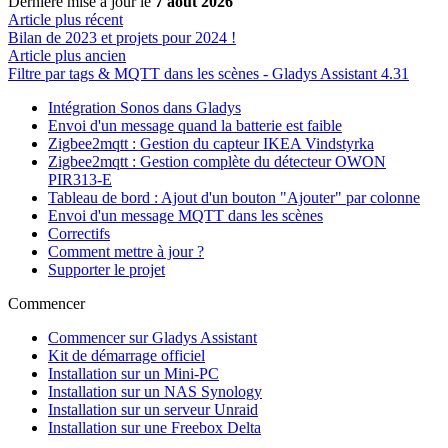
Dernière mise à jour
le
7 août 2026
Article plus récent
Bilan de 2023 et projets pour 2024 !
Article plus ancien
Filtre par tags & MQTT dans les scènes - Gladys Assistant 4.31
Intégration Sonos dans Gladys
Envoi d'un message quand la batterie est faible
Zigbee2mqtt : Gestion du capteur IKEA Vindstyrka
Zigbee2mqtt : Gestion complète du détecteur OWON
PIR313-E
Tableau de bord : Ajout d'un bouton "Ajouter" par colonne
Envoi d'un message MQTT dans les scènes
Correctifs
Comment mettre à jour ?
Supporter le projet
Commencer
Commencer sur Gladys Assistant
Kit de démarrage officiel
Installation sur un Mini-PC
Installation sur un NAS Synology
Installation sur un serveur Unraid
Installation sur une Freebox Delta