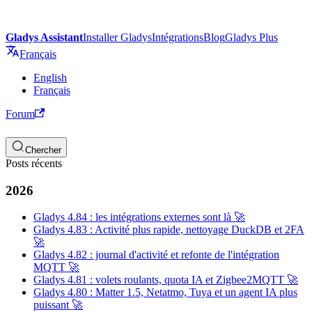
Gladys Assistant
Installer Gladys
Intégrations
Blog
Gladys Plus
Français
English
Français
Forum
Chercher
Posts récents
2026
Gladys 4.84 : les intégrations externes sont là 🚀
Gladys 4.83 : Activité plus rapide, nettoyage DuckDB et 2FA
🚀
Gladys 4.82 : journal d'activité et refonte de l'intégration
MQTT 🚀
Gladys 4.81 : volets roulants, quota IA et Zigbee2MQTT 🚀
Gladys 4.80 : Matter 1.5, Netatmo, Tuya et un agent IA plus
puissant 🚀